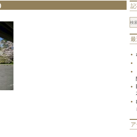
)
記
最
ア