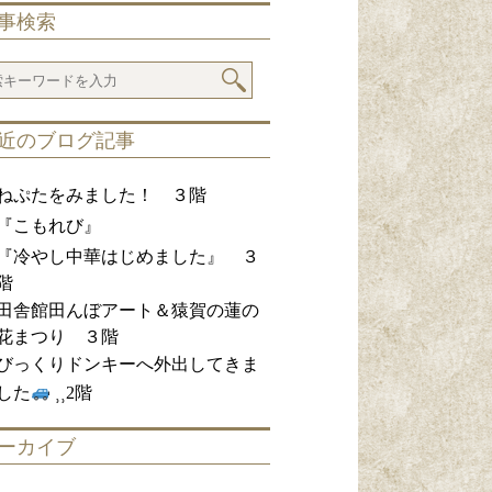
事検索
近のブログ記事
ねぷたをみました！ ３階
『こもれび』
『冷やし中華はじめました』 ３
階
田舎館田んぼアート＆猿賀の蓮の
花まつり ３階
びっくりドンキーへ外出してきま
した
⸒⸒2階
ーカイブ