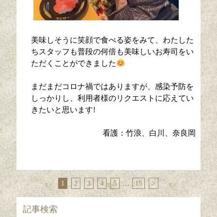
美味しそうに笑顔で食べる姿をみて、わたした
ちスタッフも普段の何倍も美味しいお寿司をい
ただくことができました
まだまだコロナ禍ではありますが、感染予防を
しっかりし、利用者様のリクエストに応えてい
きたいと思います!
看護：竹浪、白川、奈良岡
1
2
3
4
5
…
15
>
記事検索