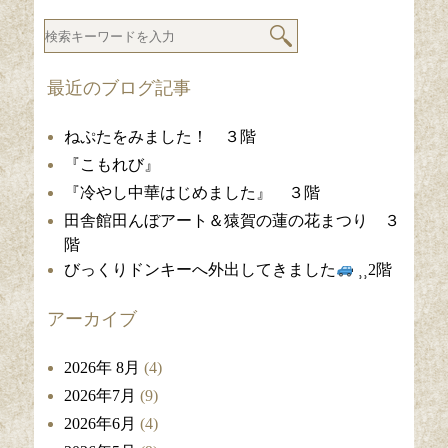
最近のブログ記事
ねぷたをみました！ ３階
『こもれび』
『冷やし中華はじめました』 ３階
田舎館田んぼアート＆猿賀の蓮の花まつり ３
階
びっくりドンキーへ外出してきました
⸒⸒2階
アーカイブ
2026年 8月
(4)
2026年7月
(9)
2026年6月
(4)