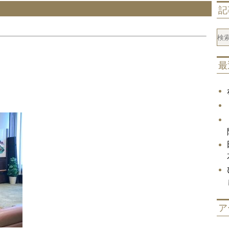
記
最
ア