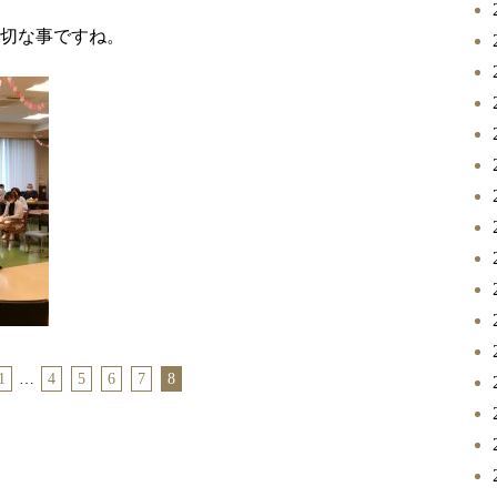
切な事ですね。
1
…
4
5
6
7
8