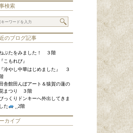
事検索
近のブログ記事
ねぷたをみました！ ３階
『こもれび』
『冷やし中華はじめました』 ３
階
田舎館田んぼアート＆猿賀の蓮の
花まつり ３階
びっくりドンキーへ外出してきま
した
⸒⸒2階
ーカイブ